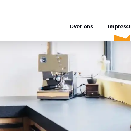
Over ons
Impressi
 we de foto’s spreken. Per
t we kunnen maken. Gebruik de
ur of kom naar onze toonzaal om