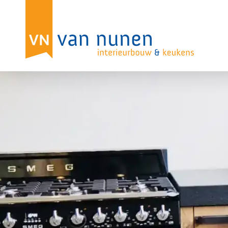
Impressies
Omdat ons werk zo veelomvattend is, laten
categorie krijg je hier een indruk van wa
foto’s als inspiratie voor je eigen interie
jouw ideeën verder uit te werken.